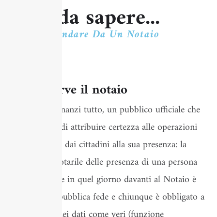
Cose da sapere...
Prima Di Andare Da Un Notaio
A cosa serve il notaio
Il Notaio è, innanzi tutto, un pubblico ufficiale che
ha il compito di attribuire certezza alle operazioni
poste in essere dai cittadini alla sua presenza: la
attestazione notarile delle presenza di una persona
in quel luogo e in quel giorno davanti al Notaio è
coperta dalla pubblica fede e chiunque è obbligato a
riconoscere quei dati come veri (funzione