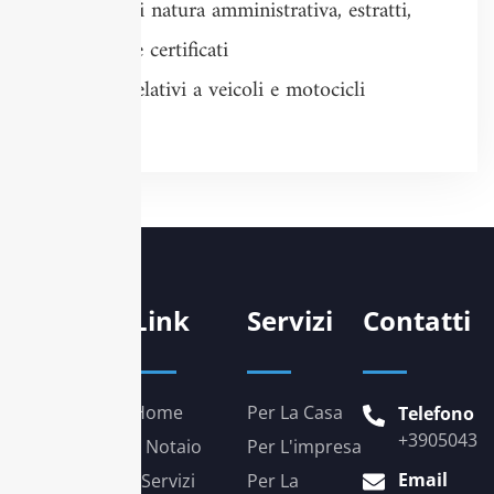
Atti di natura amministrativa, estratti,
copie e certificati
Atti relativi a veicoli e motocicli
Link
Servizi
Contatti
Home
Per La Casa
Telefono
+39050431
Il Notaio
Per L'impresa
"Trasparenza
Email
I Servizi
Per La