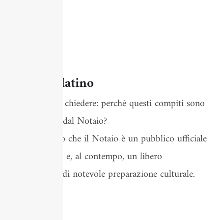
notarile.
Leggi di più
Il Notaio latino
Ci si potrebbe chiedere: perché questi compiti sono
svolti proprio dal Notaio?
Va subito detto che il Notaio è un pubblico ufficiale
– imparziale – e, al contempo, un libero
professionista di notevole preparazione culturale.
Leggi di più