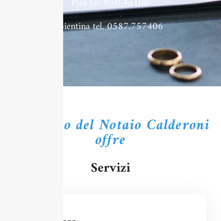
Pisa tel. 050.43100
Bientina tel. 0587.757406
Lo studio del Notaio Calderoni
offre
Servizi